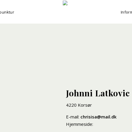
punktur
Infor
Johnni Latkovic
4220 Korsør
E-mail:
chrisisa@mail.dk
Hjemmeside: