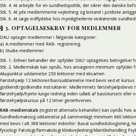
Stk. 4. At arbejde for en sundhedspolitik, der sikrer den danske befo
Stk. 5. At yde medlemmerne vejledning og bistand i juridiske anligg
Stk. 6. At søge indflydelse hos myndighederne vedrørende sundheds
§ 3. OPTAGELSESKRAV FOR MEDLEMMER
DAU optager medlemmer i følgende kategorier:
a) A-medlemmer med RAB- registrering.
b) Studie-medlemmer
Stk. 1. Enhver behandler der opfylder DAU’ optagelses betingelser
Stk. 2. Medlemskab kan opnås, hvis ansøgeren minimum opfylder fø
Akupunktur uddannelse 250 lektioner med eksamen
Førstehjælp 12 lektioner/basisuddannelse med bevis ved et kursus
godkendt/godkendte instruktører. Medlemmets førstehjælpsbevis m
førstehjælp/hjerte-lunge redning inden udløb af basiskursets eller 
førstehjælpskursus på 12 timer generhverves.
RAB-medlemskab
(registret alternativ behandler) kan opnås hvi
Sundhedsmæssig uddannelse på sammenlagt minimum 660 lektioner, 
med bevis I alt 388 lektioner indenfor: Basal sundhedslovgivning
fysiologi Patologi/farmakologi klinikvejledning/klientbehandling P