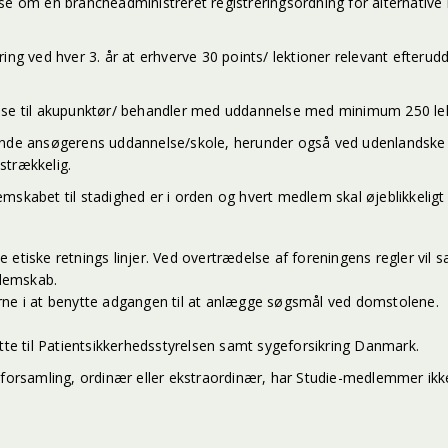
lse om en brancheadministreret registreringsordning for alternativ
ng ved hver 3. år at erhverve 30 points/ lektioner relevant efterudda
se til akupunktør/ behandler med uddannelse med minimum 250 lekt
de ansøgerens uddannelse/skole, herunder også ved udenlandske a
strækkelig.
skabet til stadighed er i orden og hvert medlem skal øjeblikkeligt 
etiske retnings linjer. Ved overtrædelse af foreningens regler vil s
dlemskab.
rterne i at benytte adgangen til at anlægge søgsmål ved domstolene.
ette til Patientsikkerhedsstyrelsen samt sygeforsikring Danmark.
lforsamling, ordinær eller ekstraordinær, har Studie-medlemmer