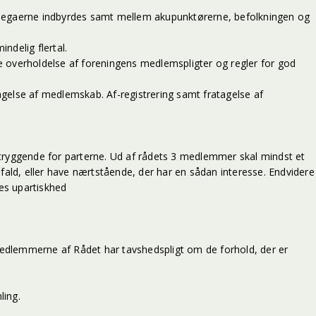
kollegaerne indbyrdes samt mellem akupunktørerne, befolkningen og
ndelig flertal.
 overholdelse af foreningens medlemspligter og regler for god
agelse af medlemskab. Af-registrering samt fratagelse af
tryggende for parterne. Ud af rådets 3 medlemmer skal mindst et
ld, eller have nærtstående, der har en sådan interesse. Endvidere
es upartiskhed
 Medlemmerne af Rådet har tavshedspligt om de forhold, der er
ling.
.