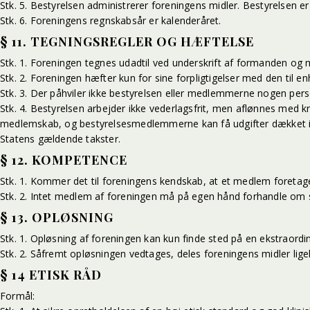
Stk. 5. Bestyrelsen administrerer foreningens midler. Bestyrelsen e
Stk. 6. Foreningens regnskabsår er kalenderåret.
§ 11. TEGNINGSREGLER OG HÆFTELSE
Stk. 1. Foreningen tegnes udadtil ved underskrift af formanden og 
Stk. 2. Foreningen hæfter kun for sine forpligtigelser med den til e
Stk. 3. Der påhviler ikke bestyrelsen eller medlemmerne nogen pers
Stk. 4. Bestyrelsen arbejder ikke vederlagsfrit, men aflønnes med k
medlemskab, og bestyrelsesmedlemmerne kan få udgifter dækket i nød
Statens gældende takster.
§ 12. KOMPETENCE
Stk. 1. Kommer det til foreningens kendskab, at et medlem foretager 
Stk. 2. Intet medlem af foreningen må på egen hånd forhandle om sa
§ 13. OPLØSNING
Stk. 1. Opløsning af foreningen kan kun finde sted på en ekstraordi
Stk. 2. Såfremt opløsningen vedtages, deles foreningens midler li
§ 14 ETISK RÅD
Formål: