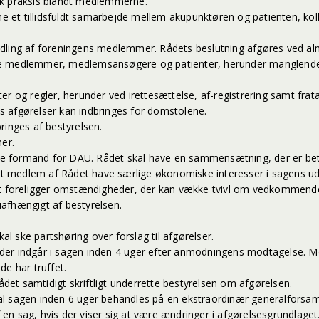
nisk praksis blandt medlemmerne.
emme et tillidsfuldt samarbejde mellem akupunktøren og patienten, 
andling af foreningens medlemmer. Rådets beslutning afgøres ved almi
igere medlemmer, medlemsansøgere og patienter, herunder manglende
r og regler, herunder ved irettesættelse, af-registrering samt frat
s afgørelser kan indbringes for domstolene.
bringes af bestyrelsen.
er.
ende formand for DAU. Rådet skal have en sammensætning, der er be
 medlem af Rådet have særlige økonomiske interesser i sagens udfa
igt foreligger omstændigheder, der kan vække tvivl om vedkommend
 uafhængigt af bestyrelsen.
al ske partshøring over forslag til afgørelser.
le, der indgår i sagen inden 4 uger efter anmodningens modtagelse.
e har truffet.
ådet samtidigt skriftligt underrette bestyrelsen om afgørelsen.
al sagen inden 6 uger behandles på en ekstraordinær generalforsam
f en sag, hvis der viser sig at være ændringer i afgørelsesgrundlaget