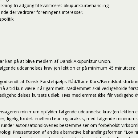
lkning fri adgang til kvalificeret akupunkturbehandling.
ende der vedrører foreningens interesser.
politik.
 har kan på at blive medlem af Dansk Akupunktur Union.
lgende uddannelses krav (en lektion er på minimum 45 minutter):
 godkendt af Dansk Førstehjælps Råd/Røde Kors/Beredskabsforbunde
å altid kun være 2 år gammelt. Medlemmet skal vedligeholde først
vedligeholdelses kursets udløb. Hvis medlemmet ikke får vedligehold
s ansøgeren minimum opfylder følgende uddannelse krav (en lektion 
ligelig fordelt imellem teori og praksis, med følgende minimums
, herunder autorisationslovenes bestemmelser om forbeholdt virks
sykologi Præsentation af andre alternative behandlingsformer. “Lov 