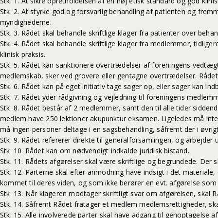
Stk. 1. At sikre opretholdelsen af en høj etisk standard og god kli
Stk. 2. At styrke god og forsvarlig behandling af patienten og fr
myndighederne.
Stk. 3. Rådet skal behandle skriftlige klager fra patienter over beh
Stk. 4. Rådet skal behandle skriftlige klager fra medlemmer, tidl
klinisk praksis.
Stk. 5. Rådet kan sanktionere overtrædelser af foreningens vedtægte
medlemskab, sker ved grovere eller gentagne overtrædelser. Rådet
Stk. 6. Rådet kan på eget initiativ tage sager op, eller sager kan ind
Stk. 7. Rådet yder rådgivning og vejledning til foreningens medlemm
Stk. 8. Rådet består af 2 medlemmer, samt den til alle tider sidd
medlem have 250 lektioner akupunktur eksamen. Ligeledes må intet
må ingen personer deltage i en sagsbehandling, såfremt der i øvr
Stk. 9. Rådet refererer direkte til generalforsamlingen, og arbejder
Stk. 10. Rådet kan om nødvendigt indkalde juridisk bistand.
Stk. 11. Rådets afgørelser skal være skriftlige og begrundede. Der sk
Stk. 12. Parterne skal efter anmodning have indsigt i det materia
kommet til deres viden, og som ikke berører en evt. afgørelse som d
Stk. 13. Når klageren modtager skriftligt svar om afgørelsen, skal R
Stk. 14. Såfremt Rådet fratager et medlem medlemsrettigheder, sk
Stk. 15. Alle involverede parter skal have adgang til genoptagelse a