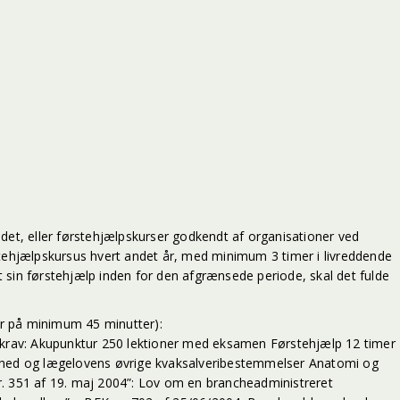
t, eller førstehjælpskurser godkendt af organisationer ved
ehjælpskursus hvert andet år, med minimum 3 timer i livreddende
t sin førstehjælp inden for den afgrænsede periode, skal det fulde
er på minimum 45 minutter):
krav: Akupunktur 250 lektioner med eksamen Førstehjælp 12 timer
omhed og lægelovens øvrige kvaksalveribestemmelser Anatomi og
nr. 351 af 19. maj 2004”: Lov om en brancheadministreret