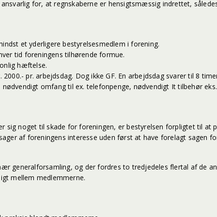
r ansvarlig for, at regnskaberne er hensigtsmæssig indrettet, såled
mindst et yderligere bestyrelsesmedlem i forening.
nhver tid foreningens tilhørende formue.
onlig hæftelse.
r. 2000.- pr. arbejdsdag. Dog ikke GF. En arbejdsdag svarer til 8 t
vendigt omfang til ex. telefonpenge, nødvendigt It tilbehør eks. o
sig noget til skade for foreningen, er bestyrelsen forpligtet til at 
ger af foreningens interesse uden først at have forelagt sagen for
nær generalforsamling, og der fordres to tredjedeles flertal af de 
geligt mellem medlemmerne.