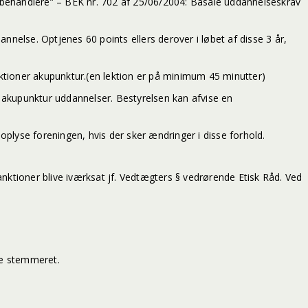
e behandlere” – BEK nr. 702 af 25/06/2004: Basale uddannelseskrav
nnelse. Optjenes 60 points ellers derover i løbet af disse 3 år,
ioner akupunktur.(en lektion er på minimum 45 minutter)
kupunktur uddannelser. Bestyrelsen kan afvise en
oplyse foreningen, hvis der sker ændringer i disse forhold.
anktioner blive iværksat jf. Vedtægters § vedrørende Etisk Råd. Ved
 ikke stemmeret.