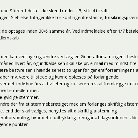
r. Såfremt dette ikke sker, træder § 5, stk. 4 i kraft.
ngen. Slettelse fritager ikke for kontingentrestance, forsikringspræ
mt de optages inden 30/6 samme år. Ved indmeldelse efter 1/7 beta
edlemskab.
un den kan vedtage og ændre vedtægter. Generalforsamlingens besl
åned hvert år, og indkaldelsen skal ske pr. e-mail med mindst fire 
være bestyrelsen i hænde senest to uger før generalforsamlingens a
skaber mv. være til stede og kunne oplæses på forlangende.
ver det forløbne års aktiviteter og kassereren skal fremlægge det 
remmødte medlemmer.
ne gyldige stemmer.
dre der fra et stemmeberettiget medlem forlanges skriftlig afstem
de, end der skal vælges, benyttes altid skriftlig afstemning.
ralforsamling, hvor dette udtrykkelig fremgår af dagsordenen. Udelu
lgende punkter