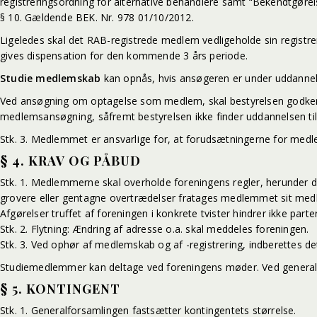
registreringsordning for alternative behandlere samt “Bekendtgøre
§ 10. Gældende BEK. Nr. 978 01/10/2012.
Ligeledes skal det RAB-registrede medlem vedligeholde sin registreri
gives dispensation for den kommende 3 års periode.
Studie medlemskab
kan opnås, hvis ansøgeren er under uddannel
Ved ansøgning om optagelse som medlem, skal bestyrelsen godken
medlemsansøgning, såfremt bestyrelsen ikke finder uddannelsen til
Stk. 3. Medlemmet er ansvarlige for, at forudsætningerne for medlem
§ 4. KRAV OG PÅBUD
Stk. 1. Medlemmerne skal overholde foreningens regler, herunder de 
grovere eller gentagne overtrædelser fratages medlemmet sit me
Afgørelser truffet af foreningen i konkrete tvister hindrer ikke pa
Stk. 2. Flytning: Ændring af adresse o.a. skal meddeles foreningen.
Stk. 3. Ved ophør af medlemskab og af -registrering, indberettes d
Studiemedlemmer kan deltage ved foreningens møder. Ved genera
§ 5. KONTINGENT
Stk. 1. Generalforsamlingen fastsætter kontingentets størrelse.