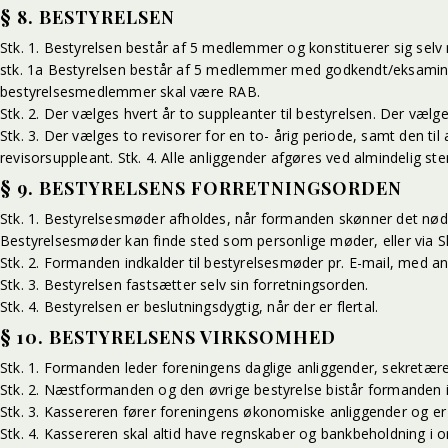
§ 8. BESTYRELSEN
Stk. 1. Bestyrelsen består af 5 medlemmer og konstituerer sig sel
stk. 1a Bestyrelsen består af 5 medlemmer med godkendt/eksami
bestyrelsesmedlemmer skal være RAB.
Stk. 2. Der vælges hvert år to suppleanter til bestyrelsen. Der væ
Stk. 3. Der vælges to revisorer for en to- årig periode, samt den til 
revisorsuppleant. Stk. 4. Alle anliggender afgøres ved almindelig
§ 9. BESTYRELSENS FORRETNINGSORDEN
Stk. 1. Bestyrelsesmøder afholdes, når formanden skønner det nødv
Bestyrelsesmøder kan finde sted som personlige møder, eller via S
Stk. 2. Formanden indkalder til bestyrelsesmøder pr. E-mail, med an
Stk. 3. Bestyrelsen fastsætter selv sin forretningsorden.
Stk. 4. Bestyrelsen er beslutningsdygtig, når der er flertal.
§ 10. BESTYRELSENS VIRKSOMHED
Stk. 1. Formanden leder foreningens daglige anliggender, sekret
Stk. 2. Næstformanden og den øvrige bestyrelse bistår formanden i
Stk. 3. Kassereren fører foreningens økonomiske anliggender og er t
Stk. 4. Kassereren skal altid have regnskaber og bankbeholdning i 