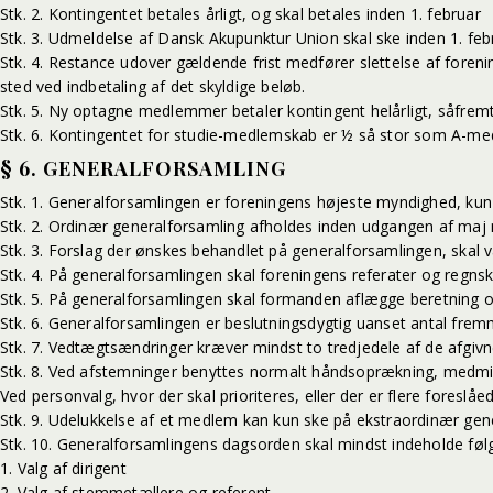
Stk. 2. Kontingentet betales årligt, og skal betales inden 1. februar
Stk. 3. Udmeldelse af Dansk Akupunktur Union skal ske inden 1. februa
Stk. 4. Restance udover gældende frist medfører slettelse af foreni
sted ved indbetaling af det skyldige beløb.
Stk. 5. Ny optagne medlemmer betaler kontingent helårligt, såfre
Stk. 6. Kontingentet for studie-medlemskab er ½ så stor som A-m
§ 6. GENERALFORSAMLING
Stk. 1. Generalforsamlingen er foreningens højeste myndighed, k
Stk. 2. Ordinær generalforsamling afholdes inden udgangen af maj m
Stk. 3. Forslag der ønskes behandlet på generalforsamlingen, skal 
Stk. 4. På generalforsamlingen skal foreningens referater og regn
Stk. 5. På generalforsamlingen skal formanden aflægge beretning o
Stk. 6. Generalforsamlingen er beslutningsdygtig uanset antal f
Stk. 7. Vedtægtsændringer kræver mindst to tredjedele af de afgiv
Stk. 8. Ved afstemninger benyttes normalt håndsoprækning, medmin
Ved personvalg, hvor der skal prioriteres, eller der er flere foreslåe
Stk. 9. Udelukkelse af et medlem kan kun ske på ekstraordinær gene
Stk. 10. Generalforsamlingens dagsorden skal mindst indeholde fø
1. Valg af dirigent
2. Valg af stemmetællere og referent