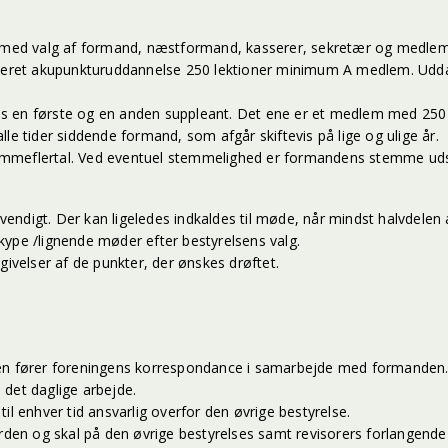
v med valg af formand, næstformand, kasserer, sekretær og medlems
neret akupunkturuddannelse 250 lektioner minimum A medlem. Udd
lges en første og en anden suppleant. Det ene er et medlem med 250
alle tider siddende formand, som afgår skiftevis på lige og ulige år. 
 stemmeflertal. Ved eventuel stemmelighed er formandens stemme ud
endigt. Der kan ligeledes indkaldes til møde, når mindst halvdelen
kype /lignende møder efter bestyrelsens valg.
givelser af de punkter, der ønskes drøftet.
æren fører foreningens korrespondance i samarbejde med formanden
 det daglige arbejde.
il enhver tid ansvarlig overfor den øvrige bestyrelse.
orden og skal på den øvrige bestyrelses samt revisorers forlangend