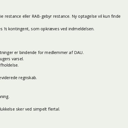
mie restance eller RAB-gebyr restance. Ny optagelse vil kun finde
les ½ kontingent, som opkræves ved indmeldelsen.
utninger er bindende for medlemmer af DAU.
ugers varsel.
fholdelse.
reviderede regnskab.
ning.
kkelse sker ved simpelt flertal.